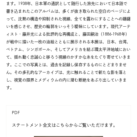
ます。1938年、日本軍の通訳として随行した旅先において日本語で
書き込まれたこのアルバムは、多くが抜き取られた空白のページによ
って、沈黙の構造や抑制された視線、全てを露わにすることへの躊躇
いを感じさせ、歴史の輪郭をいっそう曖昧にしています。現代アーテ
ィスト・藤井光による批評的な再構成と、藤田嗣治（1886-1968年）
が戦中に描いた一枚の油絵とともに展示される本展は、日本、台湾、
ベトナム、シンガポール、そしてアメリカを結ぶ環太平洋地域におい
て、揺れ動く忠誠心と移ろう視線のかすかな糸をたぐり寄せていきま
す。ここでの写真とは、過去を記録し保存するものにとどまりませ
ん。その多孔的なアーカイブは、光に触れることで新たな影を落と
し、視覚の限界とメディウムの内に潜む断絶をあぶり出していきま
す。
PDF
ステートメント全文はこちらからご覧いただけます。