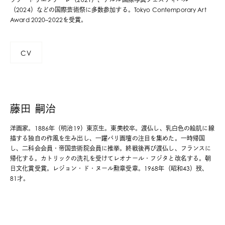
（2024）などの国際芸術祭に多数参加する。Tokyo Contemporary Art
Award 2020–2022を受賞。
CV
藤田 嗣治
洋画家。1886年（明治19）東京生。東美校卒。渡仏し、乳白色の絵肌に線
描する独自の作風を生み出し、一躍パリ画壇の注目を集めた。一時帰国
し、二科会会員・帝国芸術院会員に推挙。終戦後再び渡仏し、フランスに
帰化する。カトリックの洗礼を受けてレオナール・フジタと改名する。朝
日文化賞受賞。レジョン・ド・ヌール勲章受章。1968年（昭和43）歿、
81才。