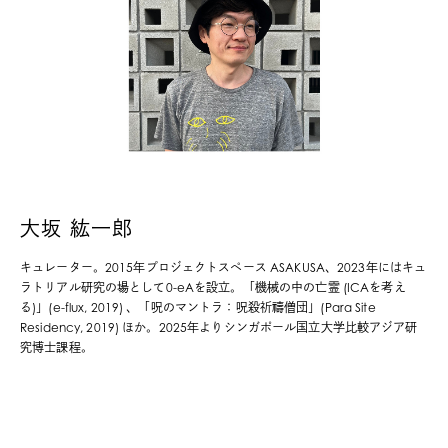
大坂 紘一郎
キュレーター。2015年プロジェクトスペース ASAKUSA、2023年にはキュ
ラトリアル研究の場として0-eAを設立。「機械の中の亡霊 (ICAを考え
る)」(e-flux, 2019) 、「呪のマントラ：呪殺祈禱僧団」(Para Site
Residency, 2019) ほか。2025年よりシンガポール国立大学比較アジア研
究博士課程。