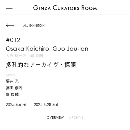
ALL EXHIBITION
#012
Osaka Koichiro, Guo Jau-lan
大坂 紘一郎、郭 昭蘭
多孔的なアーカイヴ・探照
ARTIST
藤井 光
藤田 嗣治
彭 瑞麟
2025.6.6 Fri. — 2025.6.28 Sat.
OVERVIEW
ARCHIVE