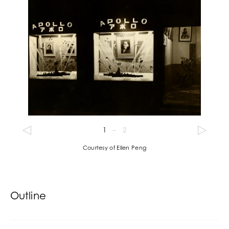
1
–
2
Courtesy of Ellen Peng
Outline