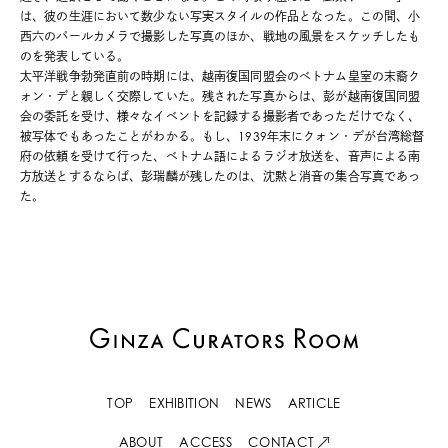
は、彼の生涯において数少ない写実スタイルの作品となった。この間、小
西六のパールカメラで撮影した写真のほか、戦地の風景をスケッチしたも
のを発表している。
太平洋戦争勃発直前の時期には、越南復国同盟会のベトナム皇室の末裔ク
ォン・デと親しく交際していた。残された写真からは、彭が越南復国同盟
会の委託を受け、様々なイベントを記録する撮影者であっただけでなく、
被写体でもあったことがわかる。もし、1939年末にクォン・デが台湾総督
府の依頼を受けて行った、ベトナム語によるラジオ放送を、音声による南
方放送とするならば、彭瑞麟が残したのは、沈黙と消音の集合写真であっ
た。
TOP
EXHIBITION
NEWS
ARTICLE
ABOUT
ACCESS
CONTACT