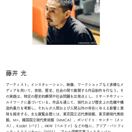
藤井 光
アーティスト。インスタレーション、映像、ワークショップなど多様なメ
ディアを用いて、芸術、歴史、社会の間で展開する作品制作を行なう。そ
の実践は、特定の歴史的瞬間や社会問題を出発点とし、リサーチやフィー
ルドワークに基づいている。作品を通じて、現代および歴史上の危機や構
造的暴力を考察し、それらが人間および人間以外の存在に与える影響と意
味を探求する。主な展覧会歴には、東京国立近代美術館、東京都現代美術
館、M+、韓国国立現代美術館（MMCA）、ポンピドゥ・センター（メッ
ス）、Kadist（パリ）、HKW（ベルリン）などの他に、アジア・パシフィ
ック・トリエンナーレ（2021）、アルル国際写真フェスティバル