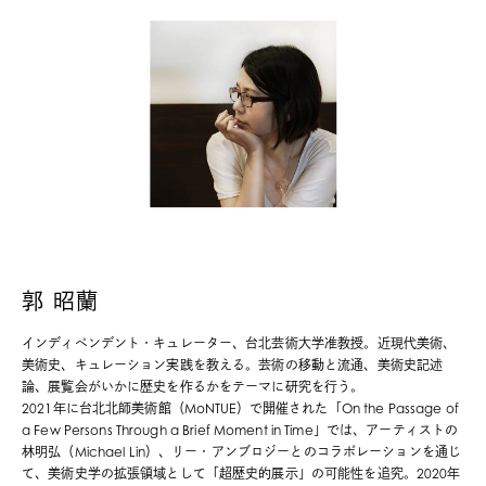
郭 昭蘭
インディペンデント・キュレーター、台北芸術大学准教授。近現代美術、
美術史、キュレーション実践を教える。
芸術の移動と流通、
美術史記述
論、
展覧会がいかに歴史を作るかをテーマに研究を行う。
2021年に台北北師美術館（MoNTUE）で開催された「On the Passage of
a Few Persons Through a Brief Moment in Time」では、アーティストの
林明弘（Michael Lin）、
リー・アンブロジーとのコラボレーションを
通じ
て、美術史学の拡張領域として「超歴史的展示」の可能性を追究。2020年