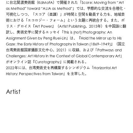
に台北関渡美術館（KdMoFA）で開催された「Score: Moving from “Art
as Method” toward “ALIA as Method”」では、学際的な交流を合理化・
可視化しつつ、「スコア（楽譜）」が時間と空間を動員する力を、地域芸
術における「エコロジー・フォーム」という主題に再統合する。また、
ボ
リス・グロイス
『Art Power』
（Artist Publishing、2015年）を中国語に翻
訳し、美術史学に関するエッセイ「This is (not) Photography: An
Assignment Given by Peng Ruei-Lin」は、『Hold the Mirror up to His
Gaze: the Early History of Photography in Taiwan (1869–1949)』（国立
台湾美術館国家攝影文化中心、2021）に収録、および「Pathways and
Challenges: Art History in the Context of Global Contemporary Art」
がオンライン誌『Curatography』に掲載される。
2022年
には、台湾美術史を再構築するシンポジウム「Horizontal Art
History: Perspectives from Taiwan」を主宰した。
Artist