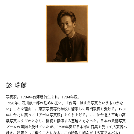
彭 瑞麟
写真家。1904年台湾新竹生まれ。1984年没。
1928年、石川欽一郎の勧めに従い、「台湾にはまだ写真というものがな
い」ことを理由に、東京写真専門学校に留学して専門教育を受ける。1931
年に台北に戻って「アポロ写真館」を立ち上げる。ここは台北太平町の高
級写真スタジオとなり、後続を指導する基地ともなった。日本の芸術写真
ブームの薫陶を受けていたが、1938年突然日本軍の召集を受けて広東省へ
赴き、通訳として働くことになる。この時取り組んだ「広東アルバム」