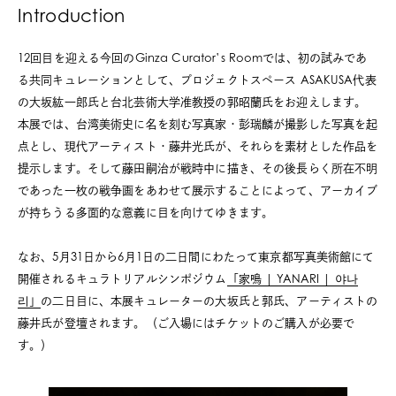
Introduction
12回目を迎える今回のGinza Curator’s Roomでは、初の試みであ
る共同キュレーションとして、プロジェクトスペース ASAKUSA代表
の大坂紘一郎氏と台北芸術大学准教授の郭昭蘭氏をお迎えします。
本展では、台湾美術史に名を刻む写真家・彭瑞麟が撮影した写真を起
点とし、現代アーティスト・藤井光氏が、それらを素材とした作品を
提示します。そして藤田嗣治が戦時中に描き、その後長らく所在不明
であった一枚の戦争画をあわせて展示することによって、アーカイブ
が持ちうる多面的な意義に目を向けてゆきます。
なお、5月31日から6月1日の二日間にわたって東京都写真美術館にて
開催されるキュラトリアル
シンポジウム
「家鳴 | YANARI | 야나
리」
の二日目
に、本展キュレーターの大坂氏と郭氏、アーティストの
藤井氏が登壇されます。（ご入場にはチケットのご購入が必要で
す。）